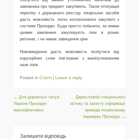
замовника про предмет закупівель. Також інтеграція
переліку з державного реєстру лікарських засобів
дасть можливість легко контролювати закупівлі з
системи Прозорро. Буде просто побачити, за якими
цінами замовники закуповують ліки в різних
регіонах, і чи немає завищення ціни.
Нововведення дасть можливість позбутися від
корупційних схем пов’язаних з маніпулюванням
назв ліків.
Posted in
Статті
|
Leave a reply
Post navigation
←
Для дорожньої галузі
Держслужба спеціального
України Прозорро
зв’язку та захисту інформації
малоефективно
проведе позапланову
перевірку Прозорро
→
Залишити відповідь