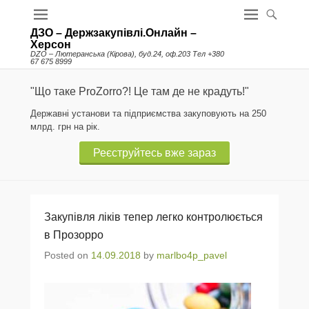
ДЗО – Держзакупівлі.Онлайн –
Херсон
DZO – Лютеранська (Кірова), буд.24, оф.203 Тел +380
67 675 8999
"Що таке ProZorro?! Це там де не крадуть!"
Державні установи та підприємства закуповують на 250
млрд. грн на рік.
Реєструйтесь вже зараз
Закупівля ліків тепер легко контролюється
в Прозорро
Posted on
14.09.2018
by
marlbo4p_pavel