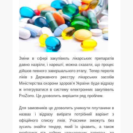
Зміни в сфері закупівель лікарських препаратів
давно назріли, і нарешті, можна сказати, що процес
дійшов певного завершального етапу. Тепер перелік
ліків з Державного реєстру лікарських засобів
Міністерства охорони здоров’я України буде відразу
ж інтегруватися в систему електронних закупівель
ProZorro. Це дозволить вирішити ряд проблем.
Для замовників це дозволить уникнути плутанини в
назвах і відразу вибрати потрібний варіант з
офіційного списку ліків. Учасники зможуть без
зусиль знайти тендер, який їх цікавить, а також
позбутися від зайвих уточнюючих запитань до