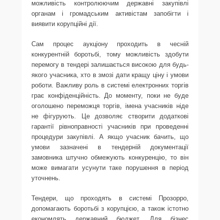
можливість контролюючим державні закупівлі
органам і громадським активістам запобігти і
виявити корупційні дії.
Сам процес аукціону проходить в чесній
конкурентній боротьбі, тому можливість здобути
перемогу в тендері залишається високою для будь-
якого учасника, хто в змозі дати кращу ціну і умови
роботи. Важливу роль в системі електронних торгів
грає конфіденційність. До моменту, поки не буде
оголошено переможця торгів, імена учасників ніде
не фігурують. Це дозволяє створити додаткові
гарантії рівноправності учасників при проведенні
процедури закупівлі. А якщо учасник бачить, що
умови зазначені в тендерній документації
замовника штучно обмежують конкуренцію, то він
може вимагати усунути таке порушення в період
уточнень.
Тендери, що проходять в системі Прозорро,
допомагають боротьбі з корупцією, а також істотно
економлять державний бюджет. Для бізнес