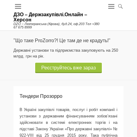
ДЗО – Держзакупівлі.Онлайн –
Херсон
DZO – Лютеранська (Кірова), буд.24, оф.203 Тел +380
67 675 8999
"Що таке ProZorro?! Це там де не крадуть!"
Державні установи та підприємства закуповують на 250
млрд. грн на рік.
Реєструйтесь вже зараз
Тендери Прозорро
В Україні закупівлі товарів, послуг і робіт компанії і
установи з державним фінансуванням зобов’язані
здійснювати в системі електронних торгів і на
підставі Закону України «Про державні закупівлі» №
922-VIII від 25 грудня 2015 року. Така публічна