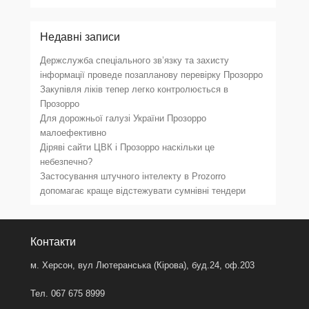
Недавні записи
Держслужба спеціального зв’язку та захисту
інформації проведе позапланову перевірку Прозорро
Закупівля ліків тепер легко контролюється в
Прозорро
Для дорожньої галузі України Прозорро
малоефективно
Діряві сайти ЦВК і Прозорро наскільки це
небезпечно?
Застосування штучного інтелекту в Prozorro
допомагає краще відстежувати сумнівні тендери
Контакти
м. Херсон, вул Лютеранська (Кірова), буд.24, оф.203
Тел. 067 675 8999