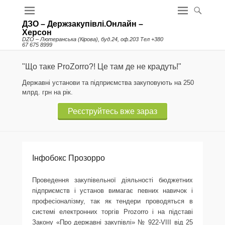
ДЗО – Держзакупівлі.Онлайн –
Херсон
DZO – Лютеранська (Кірова), буд.24, оф.203 Тел +380
67 675 8999
"Що таке ProZorro?! Це там де не крадуть!"
Державні установи та підприємства закуповують на 250
млрд. грн на рік.
Реєструйтесь вже зараз
Інфобокс Прозорро
Проведення закупівельної діяльності бюджетних
підприємств і установ вимагає певних навичок і
професіоналізму, так як тендери проводяться в
системі електронних торгів Prozorro і на підставі
Закону «Про державні закупівлі» № 922-VIII від 25