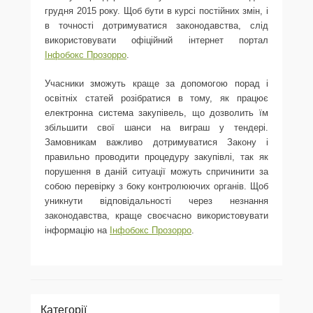
грудня 2015 року. Щоб бути в курсі постійних змін, і
в точності дотримуватися законодавства, слід
використовувати офіційний інтернет портал
Інфобокс Прозорро
.
Учасники зможуть краще за допомогою порад і
освітніх статей розібратися в тому, як працює
електронна система закупівель, що дозволить їм
збільшити свої шанси на виграш у тендері.
Замовникам важливо дотримуватися Закону і
правильно проводити процедуру закупівлі, так як
порушення в даній ситуації можуть спричинити за
собою перевірку з боку контролюючих органів. Щоб
уникнути відповідальності через незнання
законодавства, краще своєчасно використовувати
інформацію на
Інфобокс Прозорро
.
Категорії