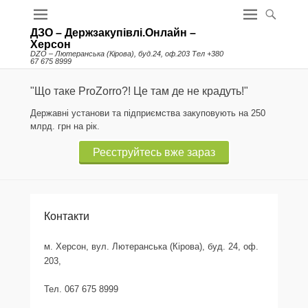
ДЗО – Держзакупівлі.Онлайн –
Херсон
DZO – Лютеранська (Кірова), буд.24, оф.203 Тел +380
67 675 8999
"Що таке ProZorro?! Це там де не крадуть!"
Державні установи та підприємства закуповують на 250
млрд. грн на рік.
Реєструйтесь вже зараз
Контакти
м. Херсон, вул. Лютеранська (Кiрова), буд. 24, оф.
203,
Тел. 067 675 8999