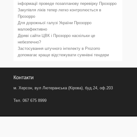
інформації проведе позапланову перевірку Прозорро
Закупівля ліків тепер легко контролюється в
Прозорро
Для дорожньої галузі України Прозорро
малоефективно
Діряві сайти ЦВК і Прозорро наскільки це
небезпечно?
Застосування штучного інтелекту в Prozorro
допомагає краще відстежувати сумнівні тендери
Контакти
м. Херсон, вул Лютеранська (Кірова), буд.24, оф.203
Тел. 067 675 8999
Copyright © 2020
ДЗО – Держзакупівлі.Онлайн – Херсон
All
Rights Reserved.