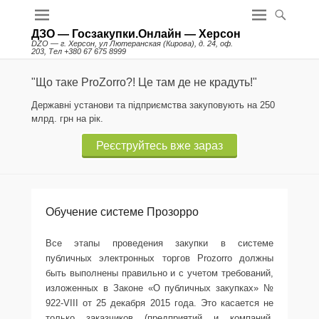
ДЗО — Госзакупки.Онлайн — Херсон
DZO — г. Херсон, ул Лютеранская (Кирова), д. 24, оф.
203, Тел +380 67 675 8999
"Що таке ProZorro?! Це там де не крадуть!"
Державні установи та підприємства закуповують на 250
млрд. грн на рік.
Реєструйтесь вже зараз
Обучение системе Прозорро
Все этапы проведения закупки в системе
публичных электронных торгов Prozorro должны
быть выполнены правильно и с учетом требований,
изложенных в Законе «О публичных закупках» №
922-VIII от 25 декабря 2015 года. Это касается не
только заказчиков (предприятий и компаний,