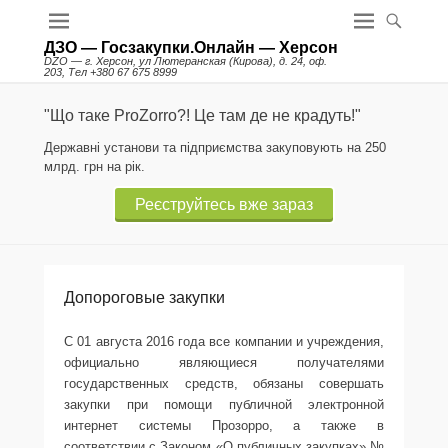
ДЗО — Госзакупки.Онлайн — Херсон
DZO — г. Херсон, ул Лютеранская (Кирова), д. 24, оф.
203, Тел +380 67 675 8999
"Що таке ProZorro?! Це там де не крадуть!"
Державні установи та підприємства закуповують на 250
млрд. грн на рік.
Реєструйтесь вже зараз
Допороговые закупки
С 01 августа 2016 года все компании и учреждения,
официально являющиеся получателями
государственных средств, обязаны совершать
закупки при помощи публичной электронной
интернет системы Прозорро, а также в
соответствии с Законом «О публичных закупках» №