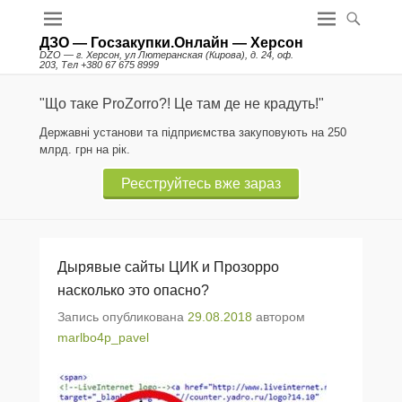
ДЗО — Госзакупки.Онлайн — Херсон
DZO — г. Херсон, ул Лютеранская (Кирова), д. 24, оф.
203, Тел +380 67 675 8999
"Що таке ProZorro?! Це там де не крадуть!"
Державні установи та підприємства закуповують на 250
млрд. грн на рік.
Реєструйтесь вже зараз
Дырявые сайты ЦИК и Прозорро
насколько это опасно?
Запись опубликована
29.08.2018
автором
marlbo4p_pavel