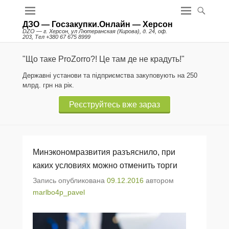
ДЗО — Госзакупки.Онлайн — Херсон
DZO — г. Херсон, ул Лютеранская (Кирова), д. 24, оф.
203, Тел +380 67 675 8999
"Що таке ProZorro?! Це там де не крадуть!"
Державні установи та підприємства закуповують на 250
млрд. грн на рік.
Реєструйтесь вже зараз
Минэкономразвития разъяснило, при
каких условиях можно отменить торги
Запись опубликована
09.12.2016
автором
marlbo4p_pavel